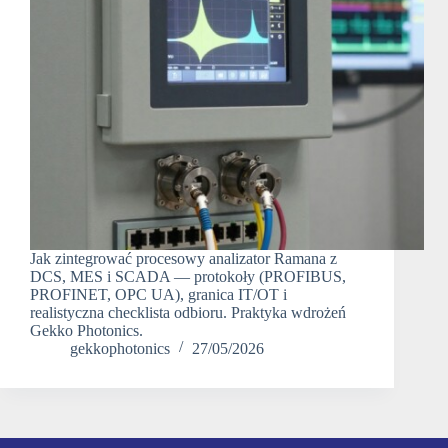
Jak zintegrować procesowy analizator Ramana z
DCS, MES i SCADA — protokoły (PROFIBUS,
PROFINET, OPC UA), granica IT/OT i
realistyczna checklista odbioru. Praktyka wdrożeń
Gekko Photonics.
gekkophotonics
27/05/2026